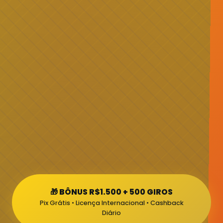
🎁 BÔNUS R$1.500 + 500 GIROS
Pix Grátis • Licença Internacional • Cashback
Diário