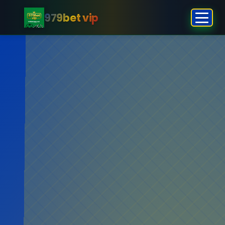
979bet vip