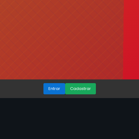
Entrar
Cadastrar