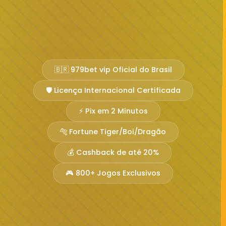
🇧🇷 979bet vip Oficial do Brasil
🛡️ Licença Internacional Certificada
⚡ Pix em 2 Minutos
🐅 Fortune Tiger/Boi/Dragão
💰 Cashback de até 20%
🎮 800+ Jogos Exclusivos