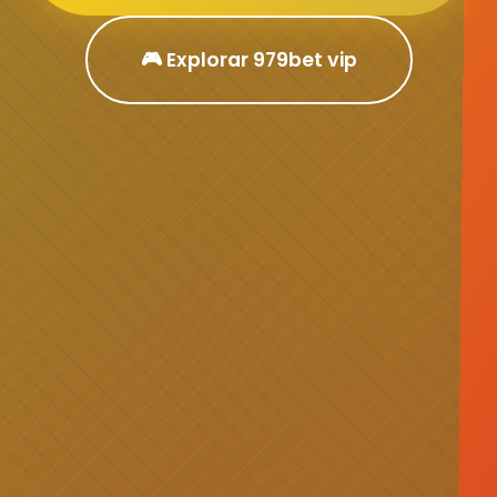
🎮 Explorar 979bet vip