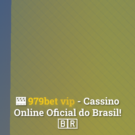
🎰
979bet vip
- Cassino
Online Oficial do Brasil!
🇧🇷