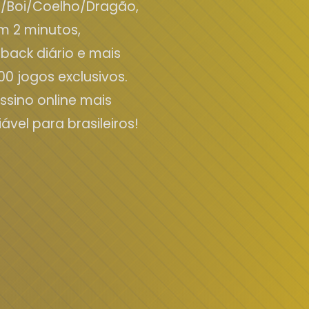
r/Boi/Coelho/Dragão,
em 2 minutos,
back diário e mais
00 jogos exclusivos.
ssino online mais
ável para brasileiros!