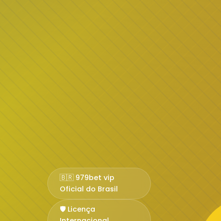
🇧🇷 979bet vip
Oficial do Brasil
🛡️ Licença
Internacional