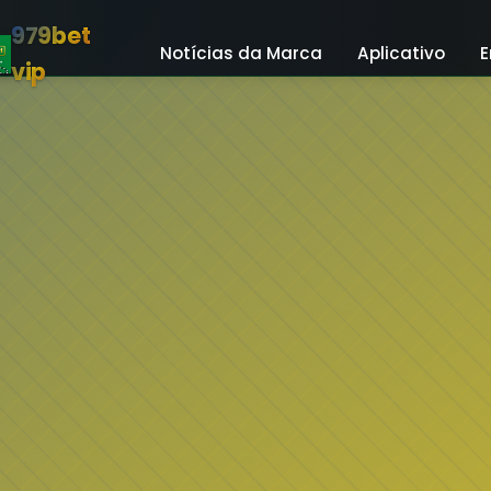
979bet
Notícias da Marca
Aplicativo
E
vip