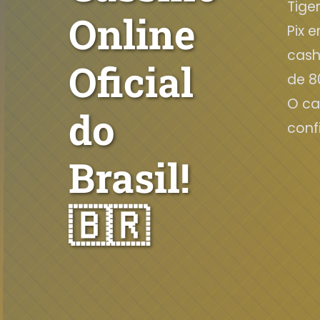
Tige
Online
Pix 
cash
Oficial
de 8
O ca
do
confi
Brasil!
🇧🇷