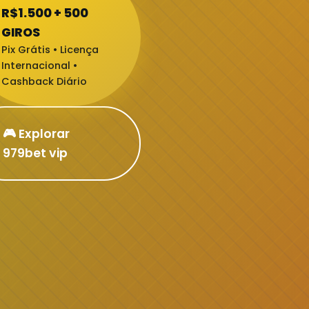
R$1.500 + 500
GIROS
Pix Grátis • Licença
Internacional •
Cashback Diário
🎮 Explorar
979bet vip