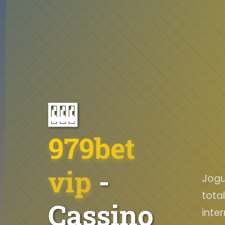
🎰
979bet
vip
-
Jogu
tota
Cassino
inte