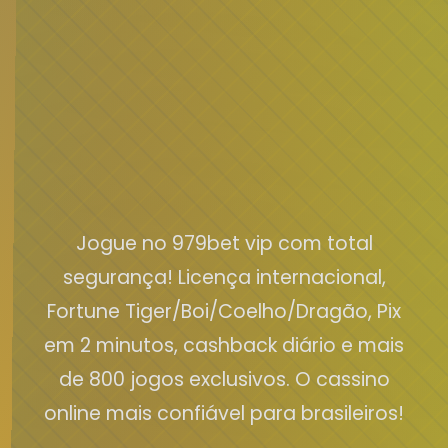
Jogue no 979bet vip com total
segurança! Licença internacional,
Fortune Tiger/Boi/Coelho/Dragão, Pix
em 2 minutos, cashback diário e mais
de 800 jogos exclusivos. O cassino
online mais confiável para brasileiros!